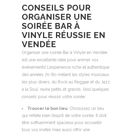
CONSEILS POUR
ORGANISER UNE
SOIRÉE BAR À
VINYLE RÉUSSIE EN
VENDÉE
Organiser une soirée Bar à Vinyle en Vendée
est une excellente idée pour animer vos
événements! L’expérience riche et authentique
des années 70-80 mêlant les styles musicaux
les plus divers, du Rock au Reggae et du Jazz
à la Soul, ravira petits et grands.
Voici quelques
conseils
pour réussir votre soirée:
Trouver le bon lieu
: Choisissez un lieu
qui reflète bien l’esprit de votre soirée. Il doit
être suffisamment spacieux pour accueillir
tous vos invités mais aussi offrir une