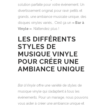
solution parfaite pour votre évènement. Un
divertissement original pour ravir petits et
grands, une ambiance musicale unique, des
disques vinyles variés… C’est ça un
« Bar à
Vinyle »
. N’attendez plus !
LES DIFFÉRENTS
STYLES DE
MUSIQUE VINYLE
POUR CRÉER UNE
AMBIANCE UNIQUE
Bar à Vinyle
offre une variété de styles de
musique vinyle qui s’adaptent à tous les
événements. Pour un mariage, nous pouvons
vous aider à créer une ambiance unique et