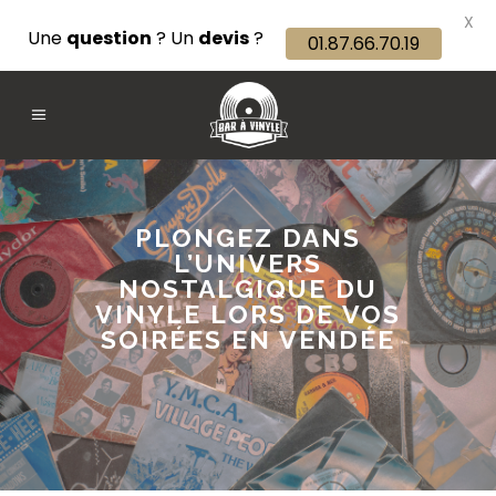
X
Une
question
? Un
devis
?
01.87.66.70.19
PLONGEZ DANS
L’UNIVERS
NOSTALGIQUE DU
VINYLE LORS DE VOS
SOIRÉES EN VENDÉE