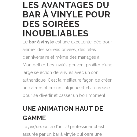
LES AVANTAGES DU
BAR À VINYLE POUR
DES SOIRÉES
INOUBLIABLES
Le
bar à vinyle
est une excellente idée pour
animer des soirées privées, des fêtes
d’anniversaire et même des mariages à
Montpellier. Les invités peuvent profiter d’une
large sélection de vinyles avec un son
authentique. C’est la meilleure façon de créer
une atmosphère nostalgique et chaleureuse
pour se divertir et passer un bon moment.
UNE ANIMATION HAUT DE
GAMME
La
performance
d’un DJ professionnel est
assurée par un bar à vinyle qui offre une