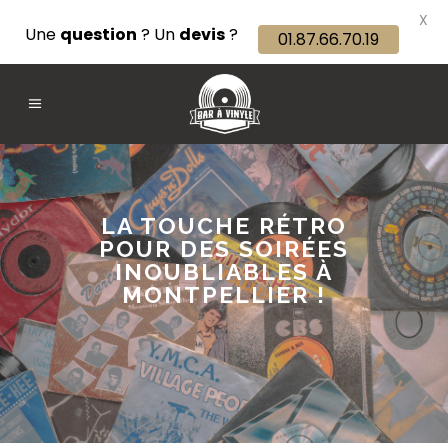
X
Une
question
? Un
devis
?
01.87.66.70.19
LA TOUCHE RÉTRO
POUR DES SOIRÉES
INOUBLIABLES À
MONTPELLIER !