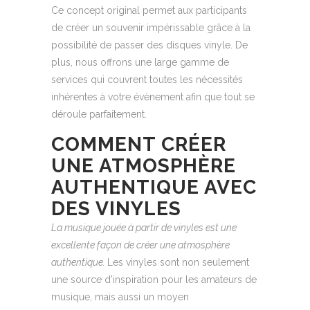
Ce concept original permet aux participants
de créer un souvenir impérissable grâce à la
possibilité de passer des disques vinyle. De
plus, nous offrons une large gamme de
services qui couvrent toutes les nécessités
inhérentes à votre évènement afin que tout se
déroule parfaitement.
COMMENT CRÉER
UNE ATMOSPHÈRE
AUTHENTIQUE AVEC
DES VINYLES
La musique jouée à partir de vinyles est une
excellente façon de créer une atmosphère
authentique.
Les vinyles sont non seulement
une source d’inspiration pour les amateurs de
musique, mais aussi un moyen