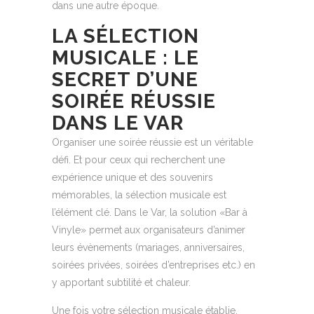
dans une autre époque.
LA SÉLECTION
MUSICALE : LE
SECRET D’UNE
SOIRÉE RÉUSSIE
DANS LE VAR
Organiser une soirée réussie est un véritable
défi. Et pour ceux qui recherchent une
expérience unique et des souvenirs
mémorables, la sélection musicale est
l’élément clé. Dans le Var, la solution «Bar à
Vinyle» permet aux organisateurs d’animer
leurs évènements (mariages, anniversaires,
soirées privées, soirées d’entreprises etc.) en
y apportant subtilité et chaleur.
Une fois votre sélection musicale établie,