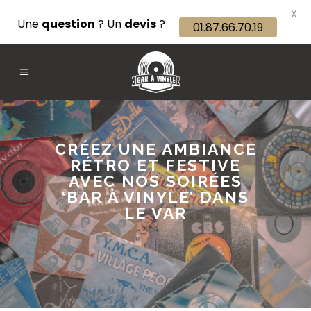
X
Une
question
? Un
devis
?
01.87.66.70.19
CRÉEZ UNE AMBIANCE
RÉTRO ET FESTIVE
AVEC NOS SOIRÉES
‘BAR À VINYLE’ DANS
LE VAR