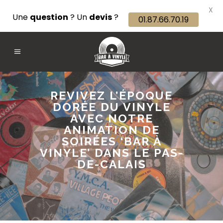
X
Une
question
? Un
devis
?
01.87.66.70.19
REVIVEZ L’ÉPOQUE
DORÉE DU VINYLE
AVEC NOTRE
ANIMATION DE
SOIRÉES ‘BAR À
VINYLE’ DANS LE PAS-
DE-CALAIS