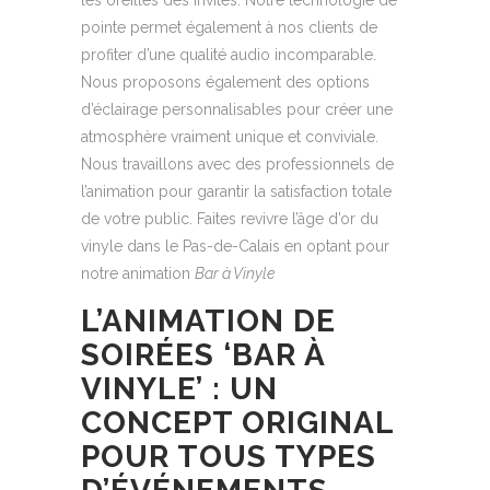
pointe permet également à nos clients de
profiter d’une qualité audio incomparable.
Nous proposons également des options
d’éclairage personnalisables pour créer une
atmosphère vraiment unique et conviviale.
Nous travaillons avec des professionnels de
l’animation pour garantir la satisfaction totale
de votre public. Faites revivre l’âge d’or du
vinyle dans le Pas-de-Calais en optant pour
notre animation
Bar à Vinyle
L’ANIMATION DE
SOIRÉES ‘BAR À
VINYLE’ : UN
CONCEPT ORIGINAL
POUR TOUS TYPES