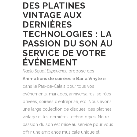
DES PLATINES
VINTAGE AUX
DERNIÈRES
TECHNOLOGIES : LA
PASSION DU SON AU
SERVICE DE VOTRE
ÉVÉNEMENT
Radio Squat Experience
propose des
Animations de soirées « Bar à Vinyle »
dans le Pas-de-Calais pour tous vos
évènements: mariages, anniversaires, soirées
privées, soirées d’entreprise, etc. Nous avons
une large collection de disques: des platines
vintage et les dernières technologies. Notre
passion du son est mise au service pour vous
offrir une ambiance musicale unique et