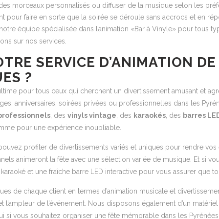
 des morceaux personnalisés ou diffuser de la musique selon les préf
nt pour faire en sorte que la soirée se déroule sans accrocs et en r
notre équipe spécialisée dans l’animation «Bar à Vinyle» pour tous t
ons sur nos services.
TRE SERVICE D’ANIMATION DE
ES ?
ultime pour tous ceux qui cherchent un divertissement amusant et agr
s, anniversaires, soirées privées ou professionnelles dans les Pyrén
professionnels
, des
vinyls vintage
, des
karaokés
, des
barres LED
amme pour une expérience inoubliable.
 pouvez profiter de divertissements variés et uniques pour rendre vo
els animeront la fête avec une sélection variée de musique. Et si vous 
 karaoké et une fraîche barre LED interactive pour vous assurer que tou
ques de chaque client en termes d’animation musicale et divertissement
et l’ampleur de l’événement. Nous disposons également d’un matériel 
hui si vous souhaitez organiser une fête mémorable dans les Pyrénées