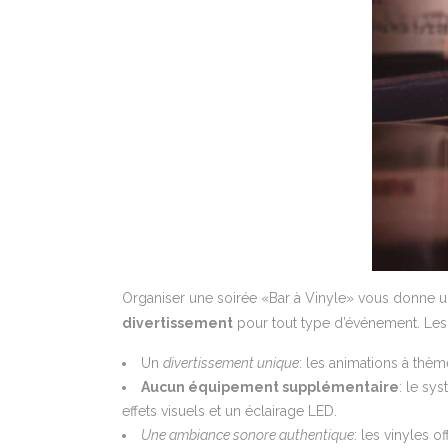
Organiser une soirée «Bar à Vinyle» vous donne
divertissement
pour tout type d’événement. Les i
Un
divertissement unique
: les animations à thèm
Aucun équipement supplémentaire
: le sy
effets visuels et un éclairage LED.
Une ambiance sonore authentique
: les vinyles 