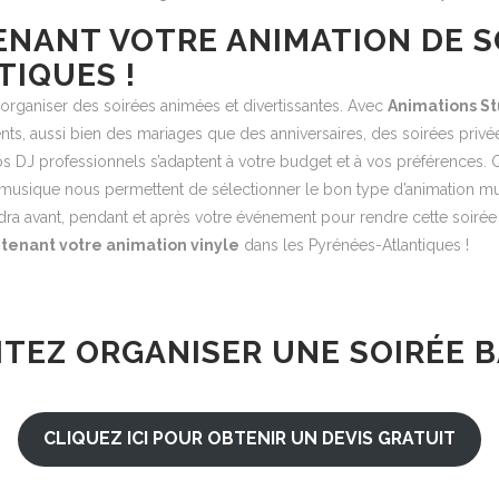
ENANT VOTRE ANIMATION DE S
TIQUES !
organiser des soirées animées et divertissantes. Avec
Animations St
ts, aussi bien des mariages que des anniversaires, des soirées privé
 DJ professionnels s’adaptent à votre budget et à vos préférences. Q
e musique nous permettent de sélectionner le bon type d’animation 
ndra avant, pendant et après votre événement pour rendre cette soirée
tenant votre animation vinyle
dans les Pyrénées-Atlantiques !
TEZ ORGANISER UNE SOIRÉE BA
CLIQUEZ ICI POUR OBTENIR UN DEVIS GRATUIT