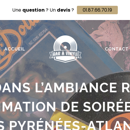
Une
question
? Un
devis
?
01.87.66.70.19
ACCUEIL
CONTACT
ANS L’AMBIANCE 
MATION DE SOIRÉ
S PYRÉNÉES-ATLAN