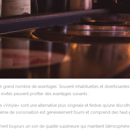
 un grand nombre de
avantages
. Souvent inhabituelles et divertissant
nvités peuvent profiter des avantages suivants :
e «Vinyle» sont une alternative plus originale et festive qu’une discot
stème de sonorisation est généralement fourni et comprend des haut-pa
offrent toujours un son de qualité supérieure qui maintient l’atmosphè