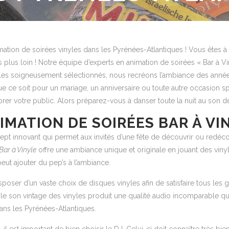
ation de soirées vinyles dans les Pyrénées-Atlantiques ! Vous êtes à 
us loin ! Notre équipe d’experts en animation de soirées « Bar à Viny
inyles soigneusement sélectionnés, nous recréons l’ambiance des ann
ue ce soit pour un mariage, un anniversaire ou toute autre occasion s
ibrer votre public. Alors préparez-vous à danser toute la nuit au son d
IMATION DE SOIRÉES BAR À VI
pt innovant qui permet aux invités d’une fête de découvrir ou redécou
Bar à Vinyle
offre une ambiance unique et originale en jouant des vinyl
peut ajouter du pep’s à l’ambiance.
 disposer d’un vaste choix de disques vinyles afin de satisfaire tous le
, le son vintage des vinyles produit une qualité audio incomparable qui f
ns les Pyrénées-Atlantiques.