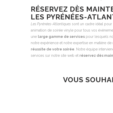
RÉSERVEZ DÈS MAINT
LES PYRÉNÉES-ATLAN
Les Pyrénées-Atlantiques
sont un cadre idéal pour 
animation de soirée vinyle pour tous vos évènemen
une
large gamme de services
pour lesquels nos
notre expérience et notre expertise en matière d
réussite de votre soirée
. Notre équipe intervie
services sur notre site web et
réservez dès main
VOUS SOUHAI