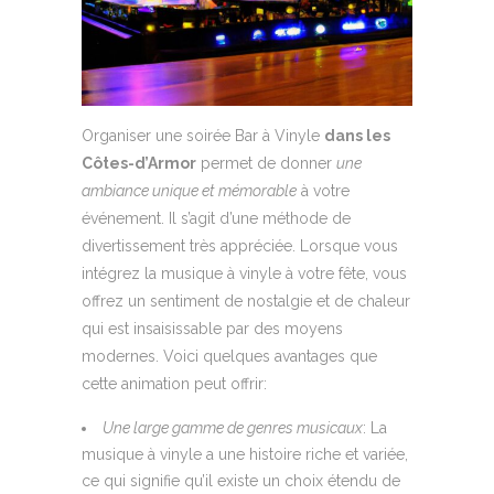
Organiser une soirée Bar à Vinyle
dans les
Côtes-d’Armor
permet de donner
une
ambiance unique et mémorable
à votre
événement. Il s’agit d’une méthode de
divertissement très appréciée. Lorsque vous
intégrez la musique à vinyle à votre fête, vous
offrez un sentiment de nostalgie et de chaleur
qui est insaisissable par des moyens
modernes. Voici quelques avantages que
cette animation peut offrir:
Une large gamme de genres musicaux
: La
musique à vinyle a une histoire riche et variée,
ce qui signifie qu’il existe un choix étendu de