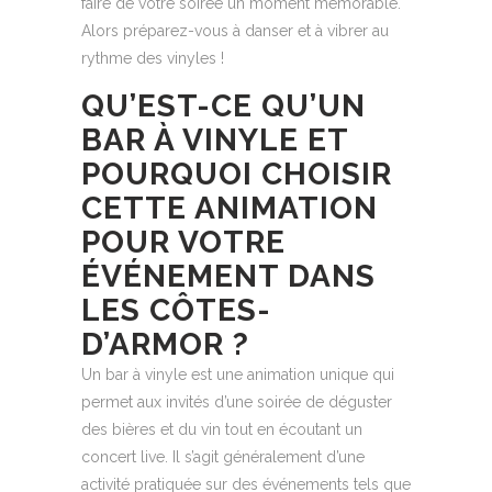
faire de votre soirée un moment mémorable.
Alors préparez-vous à danser et à vibrer au
rythme des vinyles !
QU’EST-CE QU’UN
BAR À VINYLE ET
POURQUOI CHOISIR
CETTE ANIMATION
POUR VOTRE
ÉVÉNEMENT DANS
LES CÔTES-
D’ARMOR ?
Un bar à vinyle est une animation unique qui
permet aux invités d’une soirée de déguster
des bières et du vin tout en écoutant un
concert live. Il s’agit généralement d’une
activité pratiquée sur des événements tels que