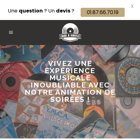
X
Une
question
? Un
devis
?
01.87.66.70.19
VIVEZ UNE
EXPÉRIENCE
MUSICALE
INOUBLIABLE AVEC
NOTRE ANIMATION DE
SOIRÉES !