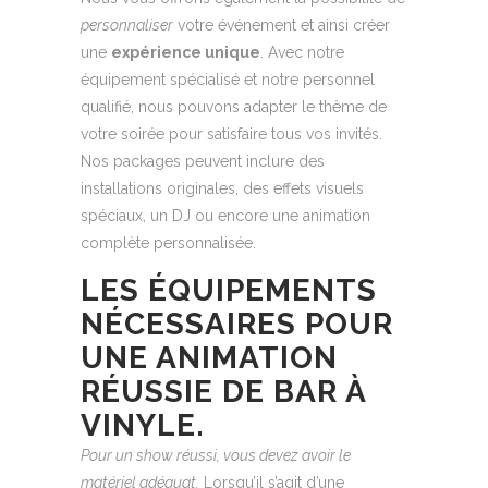
personnaliser
votre événement et ainsi créer
une
expérience unique
. Avec notre
équipement spécialisé et notre personnel
qualifié, nous pouvons adapter le thème de
votre soirée pour satisfaire tous vos invités.
Nos packages peuvent inclure des
installations originales, des effets visuels
spéciaux, un DJ ou encore une animation
complète personnalisée.
LES ÉQUIPEMENTS
NÉCESSAIRES POUR
UNE ANIMATION
RÉUSSIE DE BAR À
VINYLE.
Pour un show réussi, vous devez avoir le
matériel adéquat.
Lorsqu’il s’agit d’une