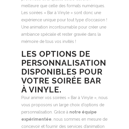
meilleure que celle des formats numériques.
Les soirées « Bar à Vinyle » sont donc une
expérience unique pour tout type d’occasion !
Une animation incontournable pour créer une
ambiance spéciale et rester gravée dans la
mémoire de tous vos invités !
LES OPTIONS DE
PERSONNALISATION
DISPONIBLES POUR
VOTRE SOIRÉE BAR
À VINYLE.
Pour animer vos soirées « Bar à Vinyle », nous
vous proposons un large choix d’options de
personnalisation. Grâce à
notre équipe
expérimentée
, nous sommes en mesure de
concevoir et fournir des services d’animation