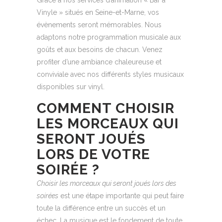
Vinyle » situés en Seine-et-Marne, vos
évènements seront mémorables. Nous
adaptons notre programmation musicale aux
goûts et aux besoins de chacun. Venez
profiter d’une ambiance chaleureuse et
conviviale avec nos différents styles musicaux
disponibles sur vinyl.
COMMENT CHOISIR
LES MORCEAUX QUI
SERONT JOUÉS
LORS DE VOTRE
SOIRÉE ?
Choisir les morceaux qui seront joués lors des
soirées
est une étape importante qui peut faire
toute la différence entre un succès et un
échec. La musique est le fondement de toute