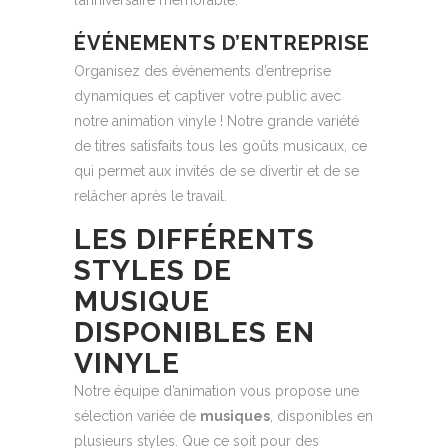
ÉVÉNEMENTS D’ENTREPRISE
Organisez des événements d’entreprise
dynamiques et captiver votre public avec
notre animation vinyle ! Notre grande variété
de titres satisfaits tous les goûts musicaux, ce
qui permet aux invités de se divertir et de se
relâcher après le travail.
LES DIFFÉRENTS
STYLES DE
MUSIQUE
DISPONIBLES EN
VINYLE
Notre équipe d’animation vous propose une
sélection variée de
musiques
, disponibles en
plusieurs styles. Que ce soit pour des