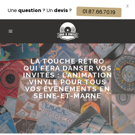
X
Une
question
? Un
devis
?
01.87.66.70.19
LA TOUCHE RÉTRO
QUI FERA DANSER VOS
INVITÉS : L’ANIMATION
VINYLE POUR TOUS
VOS ÉVÉNEMENTS EN
SEINE-ET-MARNE