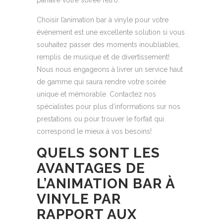
Choisir l’animation bar à vinyle pour votre
événement est une excellente solution si vous
souhaitez passer des moments inoubliables,
remplis de musique et de divertissement!
Nous nous engageons à livrer un service haut
de gamme qui saura rendre votre soirée
unique et mémorable. Contactez nos
spécialistes pour plus d’informations sur nos
prestations ou pour trouver le forfait qui
correspond le mieux à vos besoins!
QUELS SONT LES
AVANTAGES DE
L’ANIMATION BAR À
VINYLE PAR
RAPPORT AUX