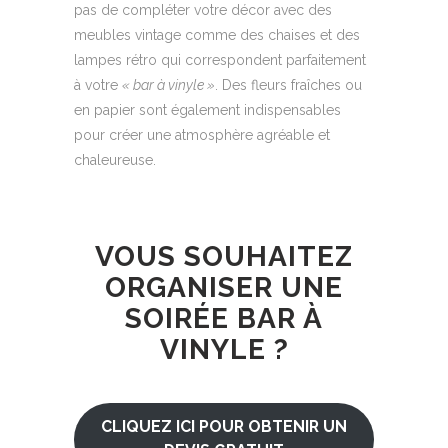
pas de compléter votre décor avec des
meubles vintage comme des chaises et des
lampes rétro qui correspondent parfaitement
à votre
« bar à vinyle »
. Des fleurs fraîches ou
en papier sont également indispensables
pour créer une atmosphère agréable et
chaleureuse.
VOUS SOUHAITEZ
ORGANISER UNE
SOIRÉE BAR À
VINYLE ?
CLIQUEZ ICI POUR OBTENIR UN