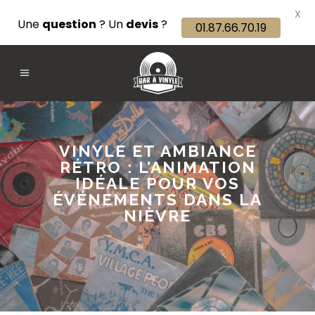
X
Une
question
? Un
devis
?
01.87.66.70.19
VINYLE ET AMBIANCE
RÉTRO : L’ANIMATION
IDÉALE POUR VOS
ÉVÉNEMENTS DANS LA
NIÈVRE