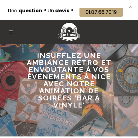
X
Une
question
? Un
devis
?
01.87.66.70.19
INSUFFLEZ UNE
AMBIANCE RÉTRO ET
ENVOÛTANTE À VOS
ÉVÉNEMENTS À NICE
AVEC NOTRE
ANIMATION DE
SOIRÉES ‘BAR À
VINYLE’